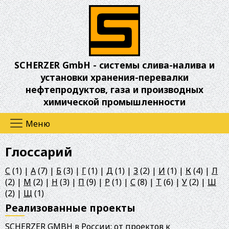
Перейти
к
основному
содержанию
SCHERZER GmbH - системы слива-налива и
установки хранения-перевалки
нефтепродуктов, газа и производных
химической промышленности
Основная
навигация
Глоссарий
C
(1)
|
А
(7)
|
Б
(3)
|
Г
(1)
|
Д
(1)
|
З
(2)
|
И
(1)
|
К
(4)
|
Л
(2)
|
М
(2)
|
Н
(3)
|
П
(9)
|
Р
(1)
|
С
(8)
|
Т
(6)
|
У
(2)
|
Ш
(2)
|
Щ
(1)
Реализованные проекты
SCHERZER GMBH в России: от проектов к