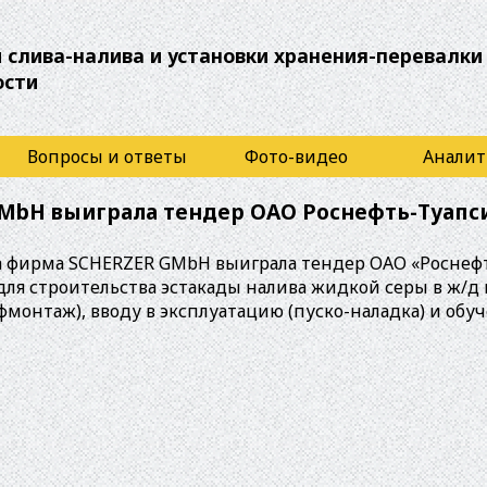
 слива-налива и установки хранения-перевалки
ости
Вопросы и ответы
Фото-видео
Аналит
MbH выиграла тендер ОАО Роснефть-Туапс
да фирма SCHERZER GMbH выиграла тендер ОАО «Роснеф
ля строительства эстакады налива жидкой серы в ж/д 
монтаж), вводу в эксплуатацию (пуско-наладка) и обу