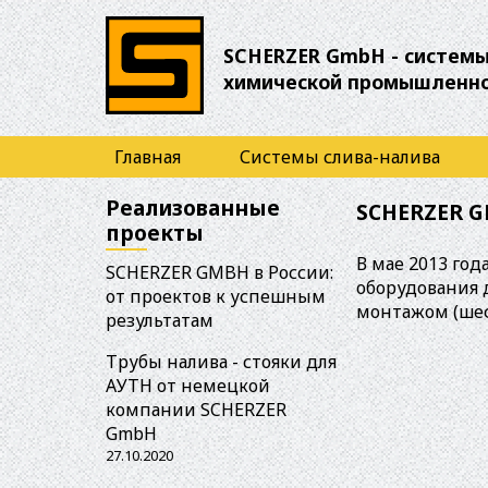
Перейти
к
SCHERZER GmbH - системы
основному
химической промышленн
содержанию
Основная
Главная
Системы слива-налива
навигация
Реализованные
SCHERZER G
проекты
В мае 2013 го
SCHERZER GMBH в России:
оборудования д
от проектов к успешным
монтажом (шеф
результатам
Трубы налива - стояки для
АУТН от немецкой
компании SCHERZER
GmbH
27.10.2020